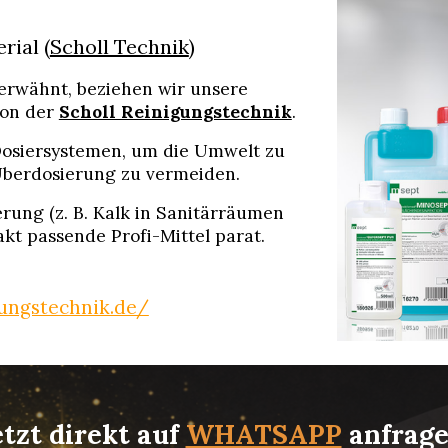
ial (
Scholl Technik
)
erwähnt, beziehen wir unsere
von der
Scholl Reinigungstechnik
.
Dosiersystemen, um die Umwelt zu
berdosierung zu vermeiden.
rung (z. B. Kalk in Sanitärräumen
kt passende Profi-Mittel parat.
gungstechnik.de/
etzt direkt auf
WHATSAPP
anfrage