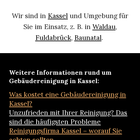
Wir sind in
Kassel
und Umgebung für
Sie im Einsatz, z. B. in
Waldau
,
Fuldabrück
,
Baunatal
.
Weitere Informationen rund um
Gebäudereinigung in Kassel:
Was kostet eine Gebäudereinigung in
Kassel?
Unzufrieden mit Ihrer Reinigung? Das
sind die häufigsten Probleme
Reinigungsfirma Kassel – worauf Sie
achten sollten