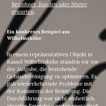
Bewohner, Kunden oder Mieter
erwarten
.
Ein konkretes Beispiel aus
Wilhelmshöhe:
In einem repräsentativen Objekt in
Kassel Wilhelmshöhe standen wir vor
der Aufgabe, die bestehende
Gebäudereinigung zu optimieren. Es
gab wiederkehrende Probleme mit
der Konsistenz der Reinigung. Die
Durchführung war nicht einheitlich,
einzelne Bereiche wurden sporadisch